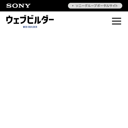
[%title%]
[%article_date_notime_wa%] [%category%]
[%list_start%]